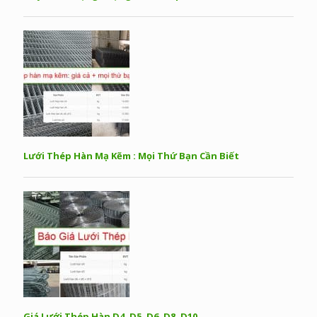
Lưới Thép Hàn Mạ Kẽm : Mọi Thứ Bạn Cần Biết
Giá Lưới Thép Hàn D4, D5, D6, D8, D10