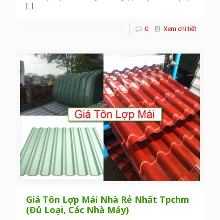
[…]
0
Xem chi tiết
Giá Tôn Lợp Mái Nhà Rẻ Nhất Tpchm
(Đủ Loại, Các Nhà Máy)