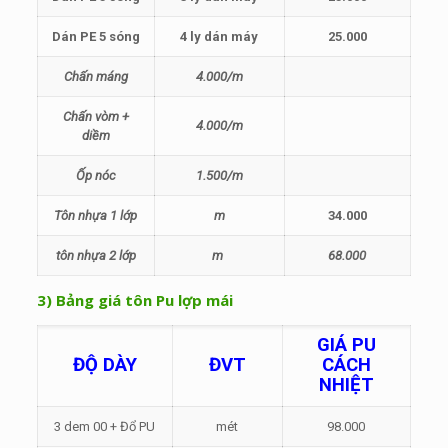
Dán PE 5 sóng
4 ly dán máy
25.000
Chấn máng
4.000/m
Chấn vòm +
4.000/m
diềm
Ốp nóc
1.500/m
Tôn nhựa 1 lớp
m
34.000
tôn nhựa 2 lớp
m
68.000
3) Bảng giá tôn Pu lợp mái
GIÁ PU
ĐỘ DÀY
ĐVT
CÁCH
NHIỆT
3 dem 00 + Đổ PU
mét
98.000