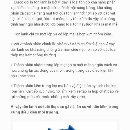
– Được gọi là tôn lạnh là bởi vì đây là loại tôn có khả năng phản
xạ tối đa tia nắng từ mặt trời nhờ bề mặt sáng bóng, khả năng
phản xạ các tia nắng mặt trời của tôn lạnh tốt hơn so với các vật
liệu khác như: ngói, fibro xi măng hay tôn kẽm do vậy các công
trình hay ngôi nhà được lợp bằng loại tôn này luôn khá là mát mẻ.
– Tôn lạnh chỉ có một lớp và có lớp mạ là hợp kim nhôm kẽm.
+ Với 2 thành phần chính là: Nhôm và Kẽm chiếm tỉ lệ cao vì vậy
tôn lạnh có khả năng chống ăn mòn siêu việt hơn so với các loại
thép mạ kẽm thông thường
+ Thành phần nhôm trong lớp mạ tạo ra một màng ngăn cách cơ
học chống lại tác động của môi trường trong các điều kiện khí
hậu khác nhau.
+ Thành phần kẽm trong lớp mạ bảo vệ điện hóa hy sinh cho kim
loại nền. Khi tiếp xúc nước, hơi ẩm, kẽm sẽ tạo ra hợp chất bảo vệ
tại những mép cắt hoặc những chỗ trầy xước.
Vì vậy tôn lạnh có tuổi thọ cao gấp 4 lần so với tôn kẽm trong
cùng điều kiện môi trường.