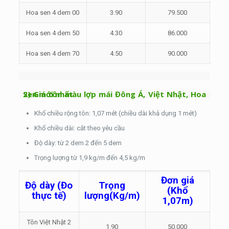
Hoa sen 4 dem 00
3.90
79.500
Hoa sen 4 dem 50
4.30
86.000
Hoa sen 4 dem 70
4.50
90.000
2) Giá tôn màu lợp mái Đông Á, Việt Nhật, Hoa Sen mới nhất
Khổ chiều rộng tôn: 1,07 mét (chiều dài khả dụng 1 mét)
Khổ chiều dài: cắt theo yêu cầu
Độ dày: từ 2 dem 2 đến 5 dem
Trọng lượng từ 1,9 kg/m đến 4,5 kg/m
Đơn giá
Độ dày (Đo
Trọng
(Khổ
thực tế)
lượng
(Kg/m)
1,07m)
Tôn Việt Nhật 2
1.90
50.000