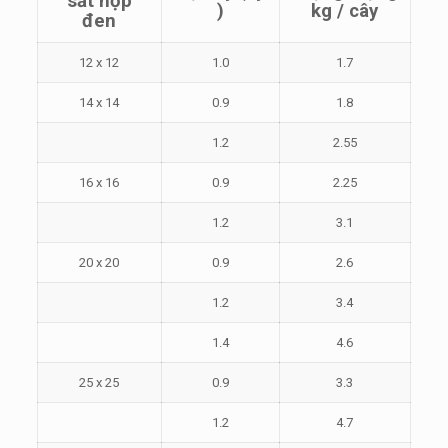
sắt hộp
)
kg / cây
đen
12 x 12
1.0
1.7
14 x 14
0.9
1.8
1.2
2.55
16 x 16
0.9
2.25
1.2
3.1
20 x 20
0.9
2.6
1.2
3.4
1.4
4.6
25 x 25
0.9
3.3
1.2
4.7