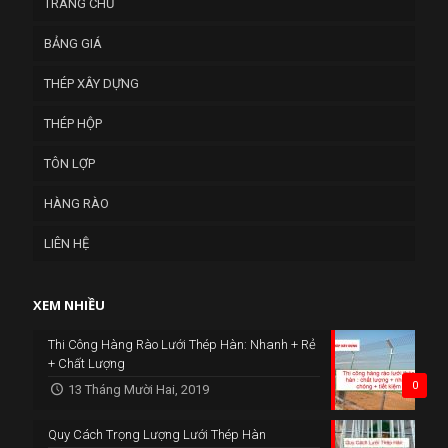
TRANG CHỦ
BẢNG GIÁ
THÉP XÂY DỰNG
THÉP HỘP
TÔN LỢP
HÀNG RÀO
LIÊN HỆ
XEM NHIỀU
Thi Công Hàng Rào Lưới Thép Hàn: Nhanh + Rẻ
+ Chất Lượng
0
13 Tháng Mười Hai, 2019
Quy Cách Trọng Lượng Lưới Thép Hàn