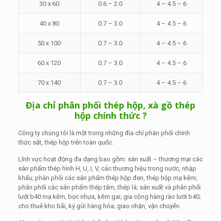
30 x 60
0.6 – 2.0
4 – 4.5 – 6
40 x 80
0.7 – 3.0
4 – 4.5 – 6
50 x 100
0.7 – 3.0
4 – 4.5 – 6
60 x 120
0.7 – 3.0
4 – 4.5 – 6
70 x 140
0.7 – 3.0
4 – 4.5 – 6
Địa chỉ phân phối thép hộp, xà gồ thép
hộp chính thức ?
Công ty chúng tôi là một trong những địa chỉ phân phối chính
thức sắt, thép hộp trên toàn quốc.
Lĩnh vực hoạt động đa dạng bao gồm: sản xuất – thương mại các
sản phẩm thép hình H, U, I, V, các thương hiệu trong nước, nhập
khẩu; phân phối các sản phẩm thép hộp đen, thép hộp mạ kẽm;
phân phối các sản phẩm thép tấm, thép lá; sản xuất và phân phối
lưới b40 mạ kẽm, bọc nhựa, kẽm gai; gia công hàng rào lưới b40;
cho thuê kho bãi, ký gửi hàng hóa; giao nhận, vận chuyển.