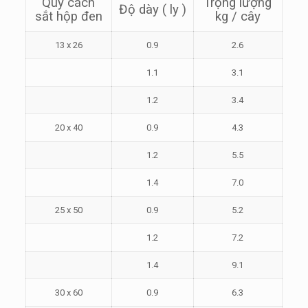
Quy cách
Trọng lượng
Độ dày ( ly )
sắt hộp đen
kg / cây
13 x 26
0.9
2.6
1.1
3.1
1.2
3.4
20 x 40
0.9
4.3
1.2
5.5
1.4
7.0
25 x 50
0.9
5.2
1.2
7.2
1.4
9.1
30 x 60
0.9
6.3