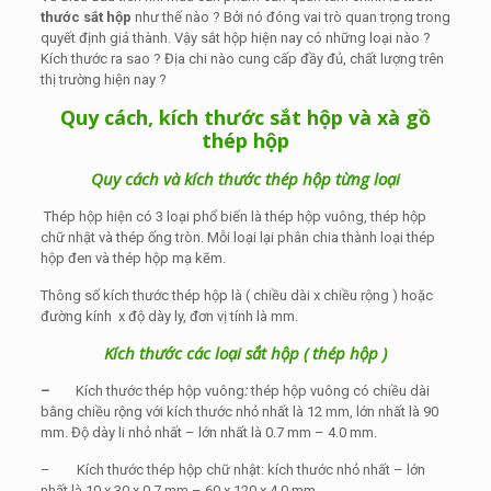
thước sắt hộp
như thế nào ? Bởi nó đóng vai trò quan trọng trong
quyết định giá thành. Vậy sắt hộp hiện nay có những loại nào ?
Kích thước ra sao ? Địa chi nào cung cấp đầy đủ, chất lượng trên
thị trường hiện nay ?
Quy cách, kích thước sắt hộp và xà gồ
thép hộp
Quy cách và kích thước thép hộp từng loại
Thép hộp hiện có 3 loại phổ biến là thép hộp vuông, thép hộp
chữ nhật và thép ống tròn. Mỗi loại lại phân chia thành loại thép
hộp đen và thép hộp mạ kẽm.
Thông số kích thước thép hộp là ( chiều dài x chiều rộng ) hoặc
đường kính x độ dày ly, đơn vị tính là mm.
Kích thước các loại sắt hộp ( thép hộp )
–
Kích thước thép hộp vuông
:
thép hộp vuông có chiều dài
bằng chiều rộng với kích thước nhỏ nhất là 12 mm, lớn nhất là 90
mm. Độ dày li nhỏ nhất – lớn nhất là 0.7 mm – 4.0 mm.
– Kích thước thép hộp chữ nhật: kích thước nhỏ nhất – lớn
nhất là 10 x 30 x 0.7 mm – 60 x 120 x 4.0 mm.